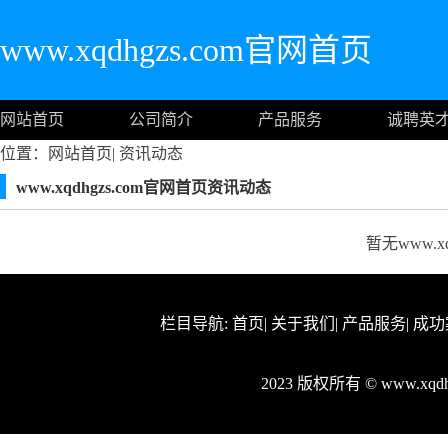
www.xqdhgzs.com官网首页
网站首页
公司简介
产品服务
诚聘英
位置：
网站首页
|
资讯动态
www.xqdhgzs.com官网首页资讯动态
暂无www.x
栏目导航:
首页
|
关于我们
|
产品服务
|
成功
2023 版权所有 © www.xq